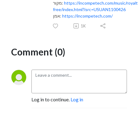
מקור:
https://incompetech.com/music/royalt
free/index.html?isrc=USUAN1100426
אמן:
https://incompetech.com/
1K
Comment (0)
Log in to continue.
Log in