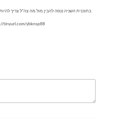
בתוכנית השניה ננסה להבין מול מה צה"ל צריך להיות ב
התוכנית פורסמה לראשונה ב 13.11.18 ברצועת https://tinyurl.com/ybknsp88