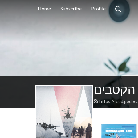
Home
Subscribe
Profile
 הקטבים
https://feed.podbe