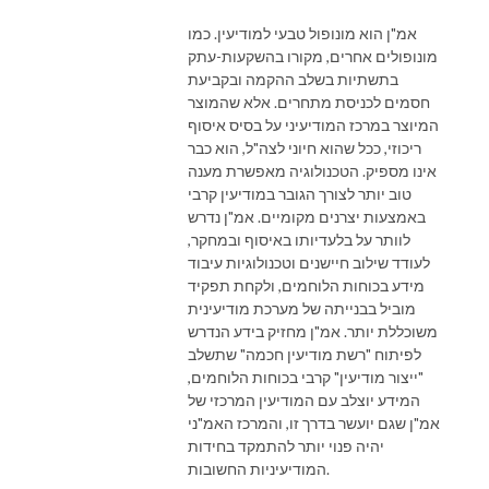
אמ"ן הוא מונופול טבעי למודיעין. כמו
מונופולים אחרים, מקורו בהשקעות-עתק
בתשתיות בשלב ההקמה ובקביעת
חסמים לכניסת מתחרים. אלא שהמוצר
המיוצר במרכז המודיעיני על בסיס איסוף
ריכוזי, ככל שהוא חיוני לצה"ל, הוא כבר
אינו מספיק. הטכנולוגיה מאפשרת מענה
טוב יותר לצורך הגובר במודיעין קרבי
באמצעות יצרנים מקומיים. אמ"ן נדרש
לוותר על בלעדיותו באיסוף ובמחקר,
לעודד שילוב חיישנים וטכנולוגיות עיבוד
מידע בכוחות הלוחמים, ולקחת תפקיד
מוביל בבנייתה של מערכת מודיעינית
משוכללת יותר. אמ"ן מחזיק בידע הנדרש
לפיתוח "רשת מודיעין חכמה" שתשלב
"ייצור מודיעין" קרבי בכוחות הלוחמים,
המידע יוצלב עם המודיעין המרכזי של
אמ"ן שגם יועשר בדרך זו, והמרכז האמ"ני
יהיה פנוי יותר להתמקד בחידות
המודיעיניות החשובות.